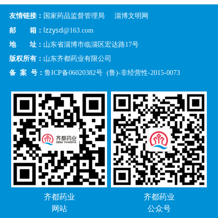
友情链接：
国家药品监督管理局
淄博文明网
lzzysd
邮 箱：
@163.com
地 址：
山东省淄博市临淄区宏达路17号
版权所有：
山东齐都药业有限公司
备 案 号：
鲁ICP备06020382号
(鲁)-非经营性-2015-0073
齐都药业
齐都药业
网站
公众号