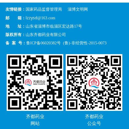
友情链接：
国家药品监督管理局
淄博文明网
lzzysd
邮 箱：
@163.com
地 址：
山东省淄博市临淄区宏达路17号
版权所有：
山东齐都药业有限公司
备 案 号：
鲁ICP备06020382号
(鲁)-非经营性-2015-0073
齐都药业
齐都药业
网站
公众号