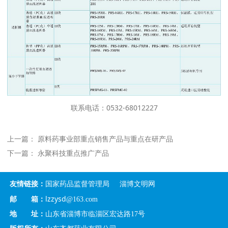
联系电话：0532-68012227
上一篇：
原料药事业部重点销售产品与重点在研产品
下一篇：
永聚科技重点推广产品
友情链接：
国家药品监督管理局
淄博文明网
lzzysd
邮 箱：
@163.com
地 址：
山东省淄博市临淄区宏达路17号