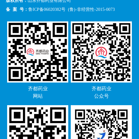
版权所有：
山东齐都药业有限公司
备 案 号：
鲁ICP备06020382号
(鲁)-非经营性-2015-0073
齐都药业
齐都药业
网站
公众号