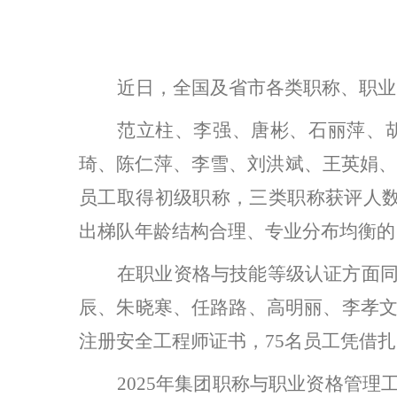
近日，全国及省市各类职称、职业
范立柱
、
李强
、
唐彬
、
石丽萍
、
琦
、
陈仁萍
、
李雪
、
刘洪斌
、
王英娟
员工取得初级职称，三类职称获评人数
出梯队年龄结构合理、专业分布均衡的
在职业资格与技能等级认证方面
辰、朱晓寒、任路路、高明丽、李孝
注册安全工程师证书，75名员工凭借
2025年集团职称与职业资格管