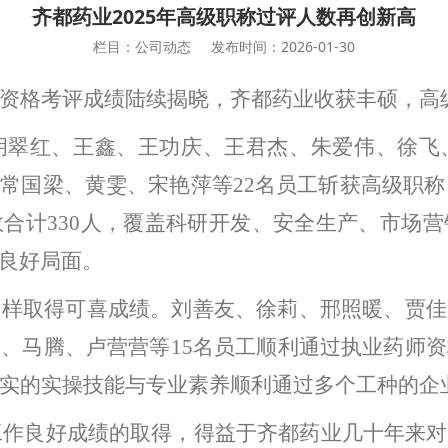
齐都药业2025年高级职称过评人数再创新高
栏目：公司动态
发布时间：2026-01-30
资格考评成绩陆续揭晓，齐都药业收获丰硕，高
胡翠红
、
王鑫
、
王功庆
、
王君杰
、
朱爱伟
、
徐飞
、
常国梁
、
黄雯
、
宋艳萍
等
22名员工斩获高级职称
合计330人，覆盖科研开发、安全生产、市场
良好局面。
同样取得可喜成绩。刘善友、徐莉、邢照暖、贾佳
文、马腾、卢营营等
15名员工顺利通过执业药师
扎实的实操技能与专业素养顺利通过多个工种的企
理工作良好成绩的取得，得益于齐都药业几十年来