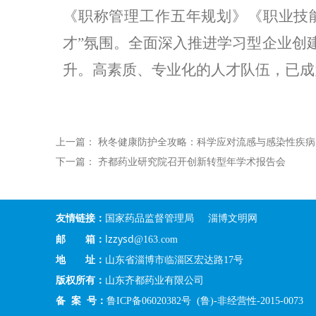
《职称管理工作五年规划》《职业技
才”氛围。全面深入推进学习型企业创
升。高素质、专业化的人才队伍，已成
上一篇：
秋冬健康防护全攻略：科学应对流感与感染性疾病
下一篇：
齐都药业研究院召开创新转型年学术报告会
友情链接：
国家药品监督管理局
淄博文明网
lzzysd
邮 箱：
@163.com
地 址：
山东省淄博市临淄区宏达路17号
版权所有：
山东齐都药业有限公司
备 案 号：
鲁ICP备06020382号
(鲁)-非经营性-2015-0073