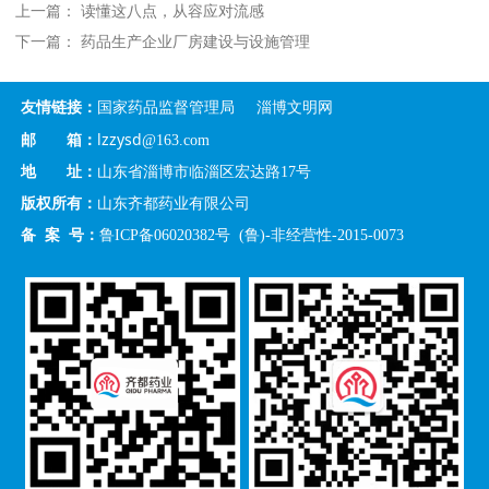
上一篇：
读懂这八点，从容应对流感
下一篇：
药品生产企业厂房建设与设施管理
友情链接：
国家药品监督管理局
淄博文明网
lzzysd
邮 箱：
@163.com
地 址：
山东省淄博市临淄区宏达路17号
版权所有：
山东齐都药业有限公司
备 案 号：
鲁ICP备06020382号
(鲁)-非经营性-2015-0073